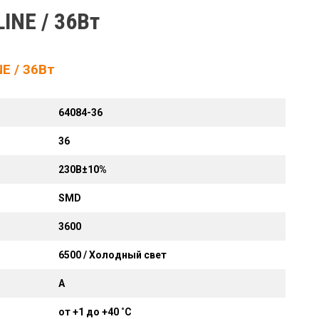
NE / 36Вт
 / 36Вт
64084-36
36
230В±10%
SMD
3600
6500 / Холодный свет
A
от +1 до +40 ˚С