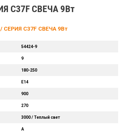
Я C37F СВЕЧА 9Вт
 СЕРИЯ C37F СВЕЧА 9Вт
54424-9
9
180-250
Е14
900
270
3000 / Теплый свет
A